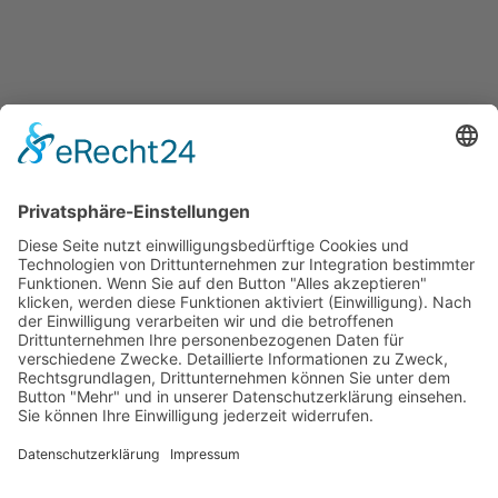
Kontakt
Pfarrbüro
Haselackstraße 22
58239 Schwerte
Telefon: 02304 16418
st.marien@schwerterkirchen.de
Anmeldung MarienMail