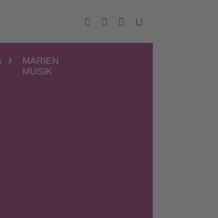



U
&
MARIEN
MUSIK