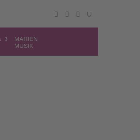



U
&
MARIEN
MUSIK