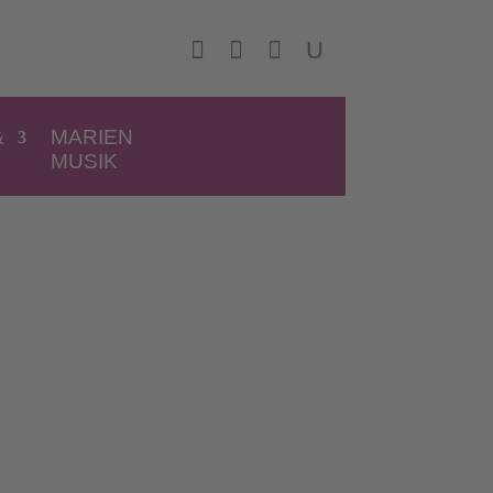



U
&
MARIEN
MUSIK