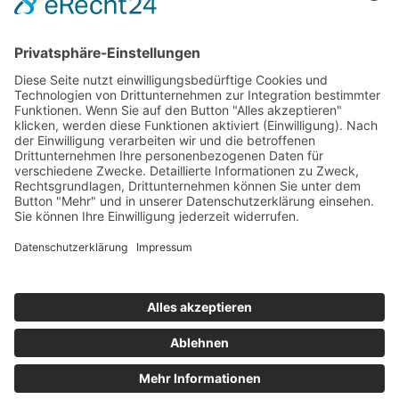
Kontakt
Pfarrbüro
Haselackstraße 22
58239 Schwerte
Telefon: 02304 16418
st.marien@schwerterkirchen.de
Anmeldung MarienMail
Impressum
Datenschutzerklärung
Cookie-Einstellungen