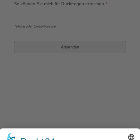
So können Sie mich für Rückfragen erreichen
*
Telefon oder Email-Adresse
Email
Address
*
Absenden